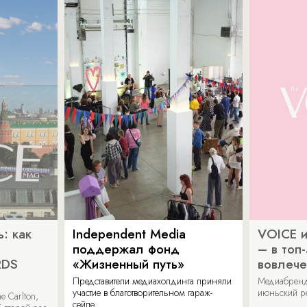
: как
Independent Media
VOICE и
поддержал фонд
– в топ
RDS
«Жизненный путь»
вовлече
Представители медиахолдинга приняли
Медиабренд
участие в благотворительном гараж-
июньский р
 Carlton,
сейле.