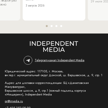
 второй раз
29 июля 20
можно
3 августа 2026
Telegram-канал Independent Media
Юридический адрес: 117105, г. Москва,
вн.тер.г. муниципальный округ Донской, ш. Варшавское, д. 9, стр. 1
Адрес для доставки корреспонденции: БЦ «Даниловская
Мануфактура»,
Варшавское шоссе, д.9, стр.1 (южный подъезд корпуса
«Мещерин»), Independent Media
pr@imedia.ru
+7 495 252-09-99