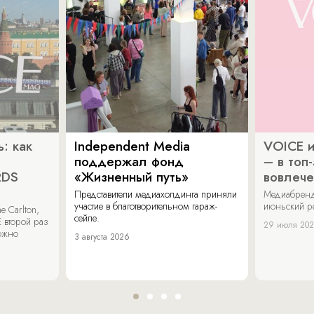
: как
Independent Media
VOICE и
поддержал фонд
– в топ
RDS
«Жизненный путь»
вовлече
Представители медиахолдинга приняли
Медиабренд
участие в благотворительном гараж-
июньский р
 Carlton,
сейле.
 второй раз
29 июля 20
можно
3 августа 2026