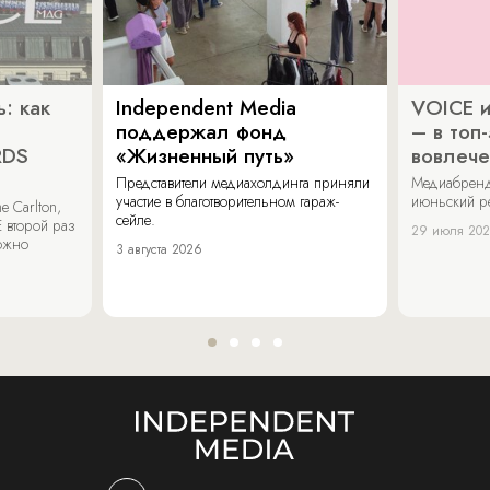
: как
Independent Media
VOICE и
поддержал фонд
– в топ
RDS
«Жизненный путь»
вовлече
Представители медиахолдинга приняли
Медиабренд
участие в благотворительном гараж-
июньский р
 Carlton,
сейле.
 второй раз
29 июля 20
можно
3 августа 2026