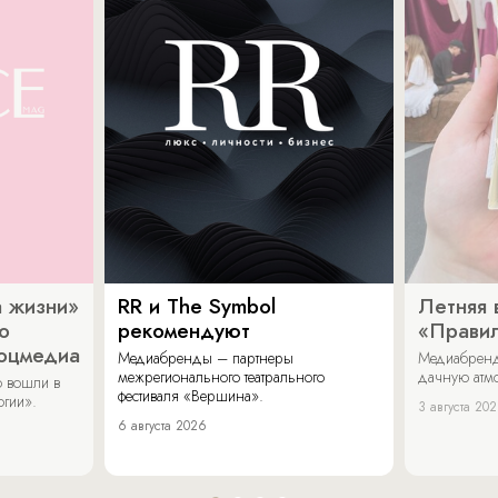
 жизни»
RR и The Symbol
Летняя 
о
рекомендуют
«Прави
соцмедиа
Медиабренды – партнеры
Медиабренд
межрегионального театрального
дачную атмо
 вошли в
фестиваля «Вершина».
огии».
3 августа 20
6 августа 2026