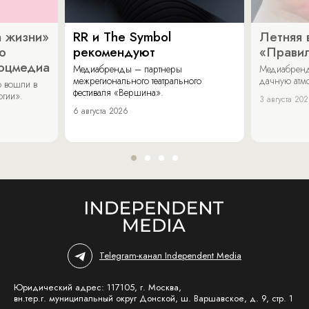
 жизни»
RR и The Symbol
Летняя 
о
рекомендуют
«Прави
соцмедиа
Медиабренды – партнеры
Медиабренд
межрегионального театрального
дачную атмо
 вошли в
фестиваля «Вершина».
огии».
3 августа 20
6 августа 2026
Telegram-канал Independent Media
Юридический адрес: 117105, г. Москва,
вн.тер.г. муниципальный округ Донской, ш. Варшавское, д. 9, стр. 1