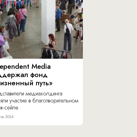
dependent Media
ддержал фонд
изненный путь»
дставители медиахолдинга
яли участие в благотворительном
ж-сейле.
ста 2026