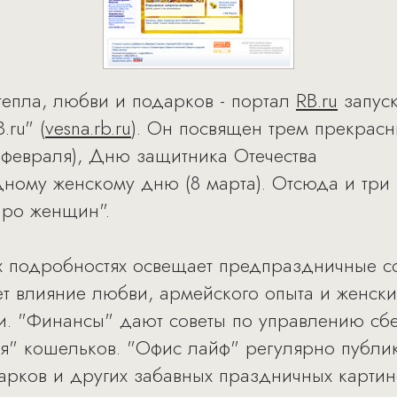
тепла, любви и подарков - портал
RB.ru
запуск
ru" (
vesna.rb.ru
). Он посвящен трем прекрас
 февраля), Дню защитника Отечества
ному женскому дню (8 марта). Отсюда и три 
Про женщин".
х подробностях освещает предпраздничные со
т влияние любви, армейского опыта и женски
и. "Финансы" дают советы по управлению сб
я" кошельков. "Офис лайф" регулярно публик
рков и других забавных праздничных картин