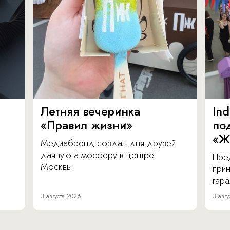
Летняя вечеринка
In
«Правил жизни»
по
«Ж
Медиабренд создал для друзей
дачную атмосферу в центре
Пре
Москвы.
прин
гара
3 августа 2026
3 авгу