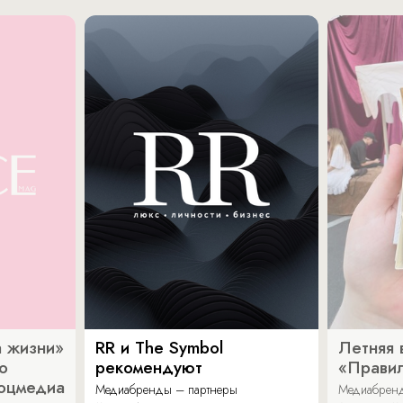
 жизни»
RR и The Symbol
Летняя 
о
рекомендуют
«Прави
соцмедиа
Медиабренды – партнеры
Медиабренд