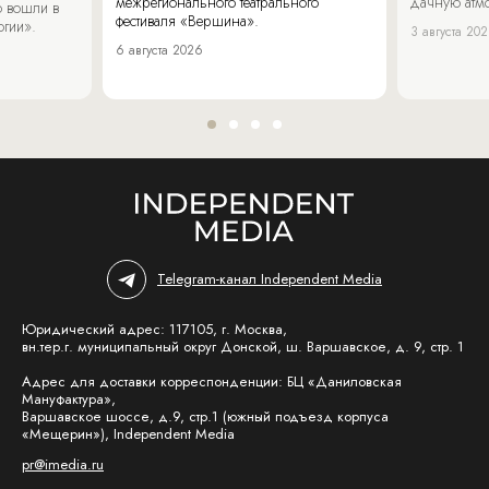
межрегионального театрального
дачную атмо
 вошли в
фестиваля «Вершина».
огии».
3 августа 20
6 августа 2026
Telegram-канал Independent Media
Юридический адрес: 117105, г. Москва,
вн.тер.г. муниципальный округ Донской, ш. Варшавское, д. 9, стр. 1
Адрес для доставки корреспонденции: БЦ «Даниловская
Мануфактура»,
Варшавское шоссе, д.9, стр.1 (южный подъезд корпуса
«Мещерин»), Independent Media
pr@imedia.ru