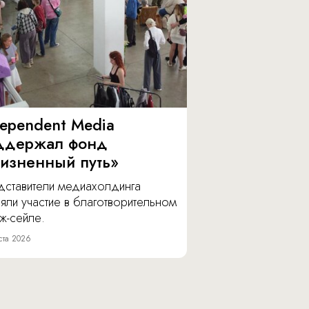
dependent Media
ддержал фонд
изненный путь»
дставители медиахолдинга
яли участие в благотворительном
ж-сейле.
ста 2026