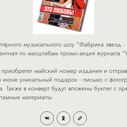
лярного музыкального шоу "Фабрика звезд -
нтная по масштабам промо-акция журнала "Ye
й приобретет майский номер издания и отпра
в июне уникальный подарок - письмо с фотог
а. Также в конверт будут вложены буклет с 
кламные материалы.