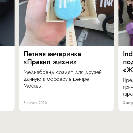
Летняя вечеринка
In
«Правил жизни»
по
«Ж
Медиабренд создал для друзей
дачную атмосферу в центре
Пре
Москвы.
прин
гара
3 августа 2026
3 авгу