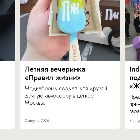
Летняя вечеринка
In
«Правил жизни»
по
«Ж
Медиабренд создал для друзей
дачную атмосферу в центре
Пре
Москвы.
прин
гара
3 августа 2026
3 авгу