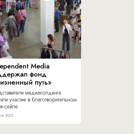
dependent Media
ддержал фонд
изненный путь»
дставители медиахолдинга
яли участие в благотворительном
ж-сейле.
ста 2026