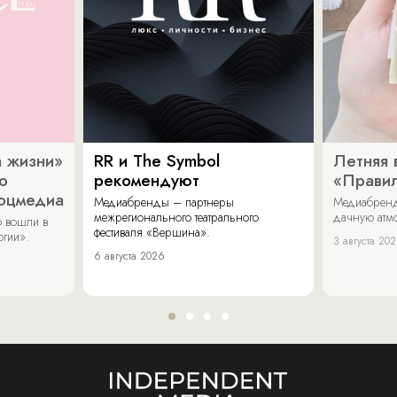
 жизни»
RR и The Symbol
Летняя 
о
рекомендуют
«Прави
соцмедиа
Медиабренды – партнеры
Медиабренд
межрегионального театрального
дачную атмо
 вошли в
фестиваля «Вершина».
огии».
3 августа 20
6 августа 2026