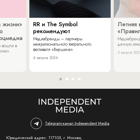
 жизни»
RR и The Symbol
Летняя 
о
рекомендуют
«Прави
соцмедиа
Медиабренды – партнеры
Медиабренд
межрегионального театрального
дачную атмо
 вошли в
фестиваля «Вершина».
огии».
3 августа 20
6 августа 2026
Telegram-канал Independent Media
Юридический адрес: 117105, г. Москва,