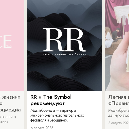
 жизни»
RR и The Symbol
Летняя 
о
рекомендуют
«Прави
соцмедиа
Медиабренды – партнеры
Медиабренд
межрегионального театрального
дачную атмо
 вошли в
фестиваля «Вершина».
огии».
3 августа 20
6 августа 2026