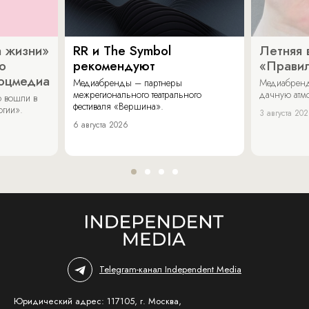
 жизни»
RR и The Symbol
Летняя 
о
рекомендуют
«Прави
соцмедиа
Медиабренды – партнеры
Медиабренд
межрегионального театрального
дачную атмо
 вошли в
фестиваля «Вершина».
огии».
3 августа 20
6 августа 2026
Telegram-канал Independent Media
Юридический адрес: 117105, г. Москва,