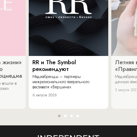
 жизни»
RR и The Symbol
Летняя 
о
рекомендуют
«Прави
соцмедиа
Медиабренды – партнеры
Медиабренд
межрегионального театрального
дачную атмо
 вошли в
фестиваля «Вершина».
огии».
3 августа 20
6 августа 2026