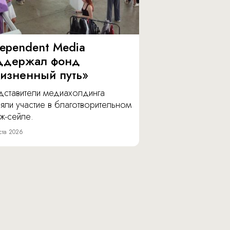
dependent Media
ддержал фонд
изненный путь»
дставители медиахолдинга
яли участие в благотворительном
ж-сейле.
ста 2026