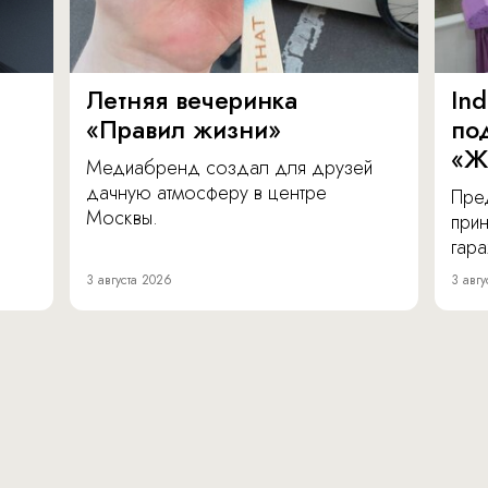
Летняя вечеринка
In
«Правил жизни»
по
«Ж
Медиабренд создал для друзей
дачную атмосферу в центре
Пре
Москвы.
прин
гара
3 августа 2026
3 авгу