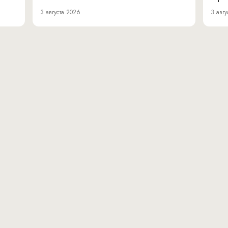
3 августа 2026
3 авгу
вн.тер.г. муниципальн