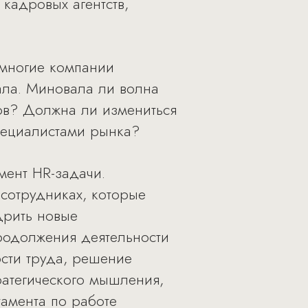
кадровых агентств,
 многие компании
ала. Миновала ли волна
ов? Должна ли измениться
пециалистами рынка?
мент HR-задачи.
сотрудниках, которые
дрить новые
родолжения деятельности
сти труда, решение
ратегического мышления,
амента по работе