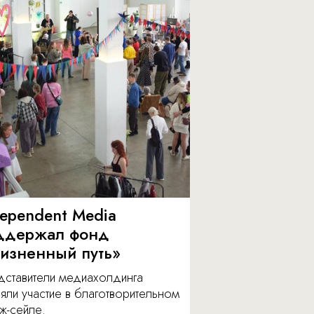
dependent Media
ддержал фонд
изненный путь»
дставители медиахолдинга
яли участие в благотворительном
ж-сейле.