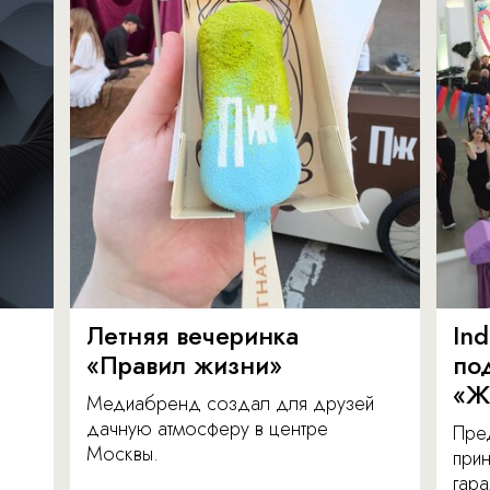
Летняя вечеринка
In
«Правил жизни»
по
«Ж
Медиабренд создал для друзей
дачную атмосферу в центре
Пре
Москвы.
прин
гара