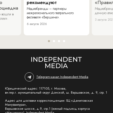
о
рекомендуют
«Прави
соцмедиа
Медиабренды – партнеры
Медиабренд
межрегионального театрального
дачную атмо
 вошли в
фестиваля «Вершина».
огии».
3 августа 20
6 августа 2026
Telegram-канал Independent Media
Юридический адрес: 117105, г. Москва,
вн.тер.г. муниципальный округ Донской, ш. Варшавское, д. 9, стр. 1
Адрес для доставки корреспонденции: БЦ «Даниловская
Мануфактура»,
Варшавское шоссе, д.9, стр.1 (южный подъезд корпуса
«Мещерин»), Independent Media