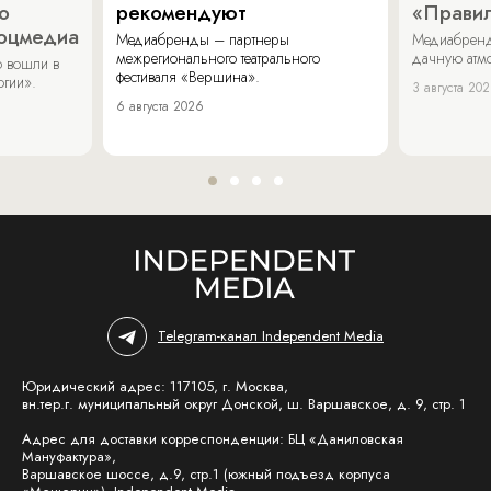
о
рекомендуют
«Прави
соцмедиа
Медиабренды – партнеры
Медиабренд
межрегионального театрального
дачную атмо
 вошли в
фестиваля «Вершина».
огии».
3 августа 20
6 августа 2026
Telegram-канал Independent Media
Юридический адрес: 117105, г. Москва,
вн.тер.г. муниципальный округ Донской, ш. Варшавское, д. 9, стр. 1
Адрес для доставки корреспонденции: БЦ «Даниловская
Мануфактура»,
Варшавское шоссе, д.9, стр.1 (южный подъезд корпуса