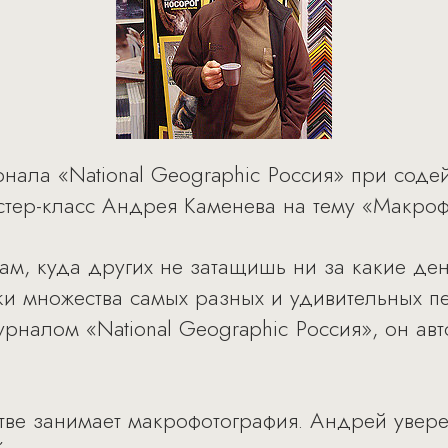
рнала «National Geographic Россия» при соде
стер-класс Андрея Каменева на тему «Макроф
ам, куда других не затащишь ни за какие ден
ки множества самых разных и удивительных 
урналом «National Geographic Россия», он ав
.
стве занимает макрофотография. Андрей увере