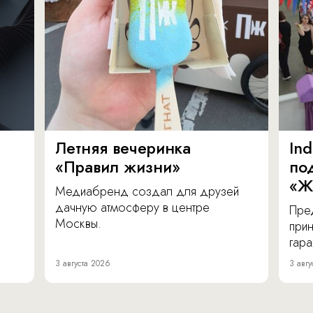
Летняя вечеринка
In
«Правил жизни»
по
«Ж
Медиабренд создал для друзей
дачную атмосферу в центре
Пре
Москвы.
прин
гара
3 августа 2026
3 авгу