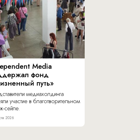
dependent Media
ддержал фонд
изненный путь»
дставители медиахолдинга
яли участие в благотворительном
ж-сейле.
ста 2026