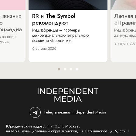
 жизни»
RR и The Symbol
Летняя 
о
рекомендуют
«Прави
соцмедиа
Медиабренды – партнеры
Медиабренд
межрегионального театрального
дачную атмо
 вошли в
фестиваля «Вершина».
огии».
3 августа 20
6 августа 2026
Telegram-канал Independent Media
Юридический адрес: 117105, г. Москва,
вн.тер.г. муниципальный округ Донской, ш. Варшавское, д. 9, стр. 1