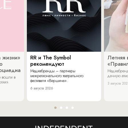
 жизни»
RR и The Symbol
Летняя 
о
рекомендуют
«Прави
соцмедиа
Медиабренды – партнеры
Медиабренд
межрегионального театрального
дачную атмо
 вошли в
фестиваля «Вершина».
огии».
3 августа 20
6 августа 2026