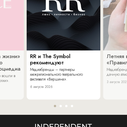
 жизни»
RR и The Symbol
Летняя 
о
рекомендуют
«Прави
соцмедиа
Медиабренды – партнеры
Медиабренд
межрегионального театрального
дачную атмо
 вошли в
фестиваля «Вершина».
огии».
3 августа 20
6 августа 2026