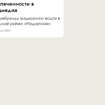
влеченности в
цмедиа
иабренды традиционно вошли в
ский рейтинг «Медиалогии».
ля 2026