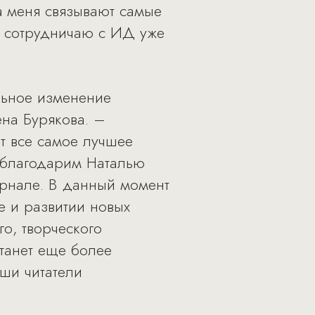
a меня связывают самые
я сотрудничаю с ИД уже
льное изменение
на Бурякова. –
т все самое лучшее
ы благодарим Наталью
урнале. В данный момент
е и развитии новых
о, творческого
станет еще более
ши читатели