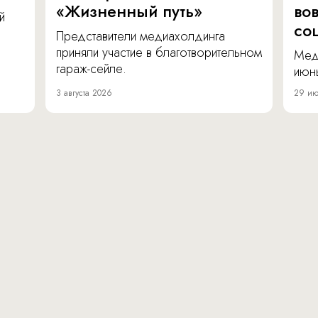
«Жизненный путь»
во
й
со
Представители медиахолдинга
приняли участие в благотворительном
Мед
гараж-сейле.
июнь
3 августа 2026
29 ию