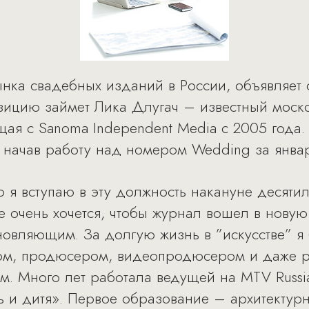
ка свадебных изданий в России, объявляет 
озицию займет Лика Длугач – известный моск
ая с Sanoma Independent Media с 2005 года.
, начав работу над номером Wedding за янва
о я вступаю в эту должность накануне десяти
е очень хочется, чтобы журнал вошел в нову
овляющим. За долгую жизнь в ”искусстве” я
ом, продюсером, видеопродюсером и даже р
м. Много лет работала ведущей на MTV Russia
 и дитя». Первое образование – архитектурн