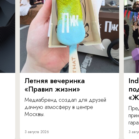
Летняя вечеринка
In
«Правил жизни»
по
«Ж
Медиабренд создал для друзей
дачную атмосферу в центре
Пре
Москвы.
прин
гара
3 августа 2026
3 авгу