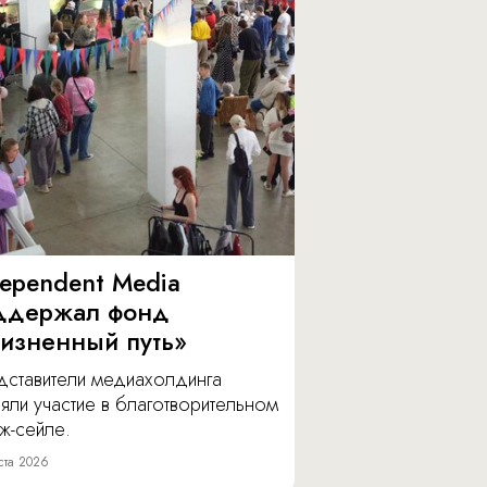
dependent Media
ддержал фонд
изненный путь»
дставители медиахолдинга
яли участие в благотворительном
ж-сейле.
ста 2026