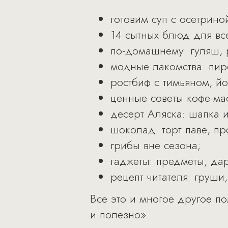
готовим суп с осетрино
14 сытных блюд для вс
по-домашнему: гуляш,
модные лакомства: пи
ростбиф с тимьяном, й
ценные советы кофе-ма
десерт Аляска: шапка 
шоколад: торт паве, п
грибы вне сезона;
гаджеты: предметы, да
рецепт читателя: груши
Все это и многое другое п
и полезно».