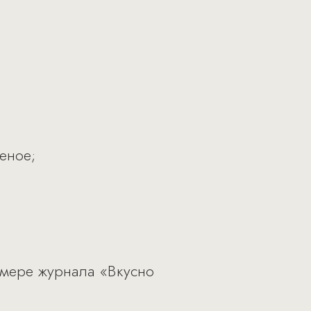
еное;
омере журнала «Вкусно