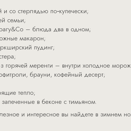
й и со стерлядью по‑купечески;
ей семьи;
 рагу&Co – блюда два в одном;
рожные макарон;
оркширский пудинг;
стера;
из горячей меренги – внутри холодное морож
рофитроли, брауни, кофейный десерт;
рящие тепло;
, запеченные в беконе с тимьяном.
олезное и интересное вы найдете в зимнем н