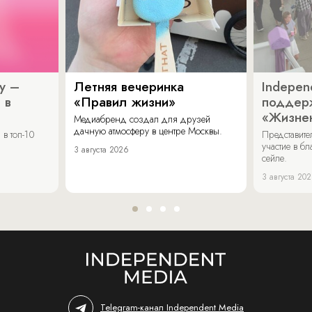
y –
Летняя вечеринка
Indepen
 в
«Правил жизни»
поддер
«Жизнен
Медиабренд создал для друзей
дачную атмосферу в центре Москвы.
в топ-10
Представит
участие в бл
3 августа 2026
сейле.
3 августа 20
Telegram-канал Independent Media