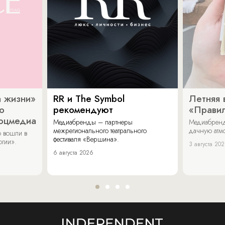
 жизни»
RR и The Symbol
Летняя 
о
рекомендуют
«Прави
соцмедиа
Медиабренды – партнеры
Медиабренд
межрегионального театрального
дачную атмо
 вошли в
фестиваля «Вершина».
огии».
3 августа 20
6 августа 2026