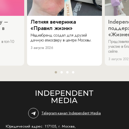
y –
Летняя вечеринка
Indepen
 в
«Правил жизни»
поддер
«Жизнен
Медиабренд создал для друзей
дачную атмосферу в центре Москвы.
в топ-10
Представит
участие в бл
3 августа 2026
сейле.
3 августа 20
Telegram-канал Independent Media
Юридический адрес: 117105, г. Москва,