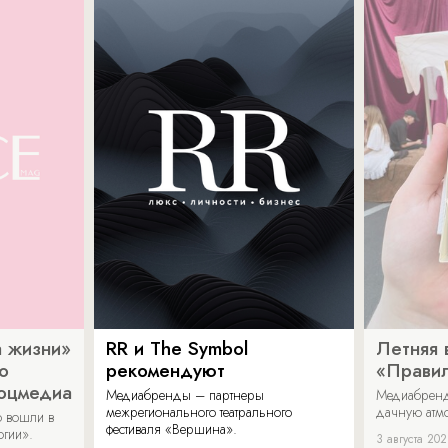
 жизни»
RR и The Symbol
Летняя 
о
рекомендуют
«Прави
соцмедиа
Медиабренды – партнеры
Медиабренд
межрегионального театрального
дачную атмо
 вошли в
фестиваля «Вершина».
огии».
3 августа 20