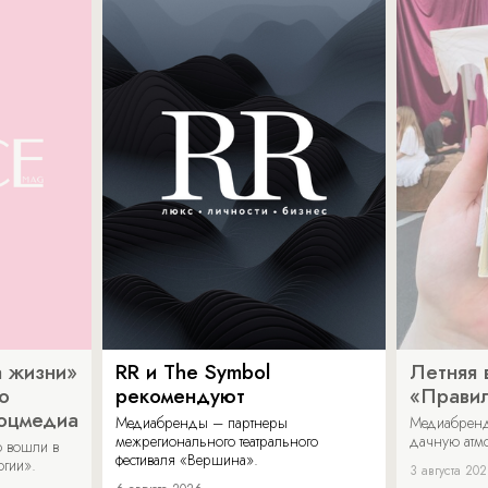
 жизни»
RR и The Symbol
Летняя 
о
рекомендуют
«Прави
соцмедиа
Медиабренды – партнеры
Медиабренд
межрегионального театрального
дачную атмо
 вошли в
фестиваля «Вершина».
огии».
3 августа 20