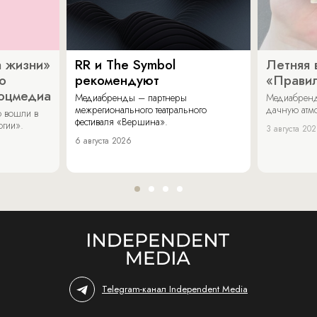
 жизни»
RR и The Symbol
Летняя 
о
рекомендуют
«Прави
соцмедиа
Медиабренды – партнеры
Медиабренд
межрегионального театрального
дачную атмо
 вошли в
фестиваля «Вершина».
огии».
3 августа 20
6 августа 2026
Telegram-канал Independent Media