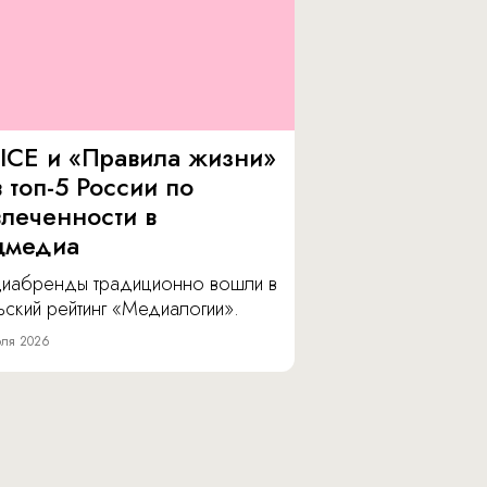
ICE и «Правила жизни»
 топ-5 России по
влеченности в
цмедиа
иабренды традиционно вошли в
ский рейтинг «Медиалогии».
ля 2026