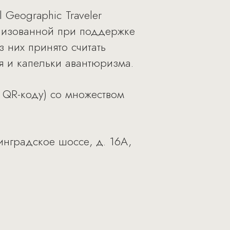
 Geographic Traveler
анизованной при поддержке
з них принято считать
я и капельки авантюризма.
 QR-коду) со множеством
инградское шоссе, д. 16А,