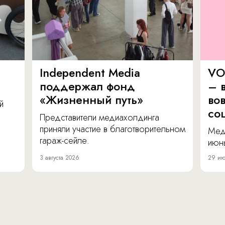
Independent Media
VO
поддержал фонд
– в
«Жизненный путь»
во
й
со
Представители медиахолдинга
приняли участие в благотворительном
Мед
гараж-сейле.
июнь
3 августа 2026
29 ию