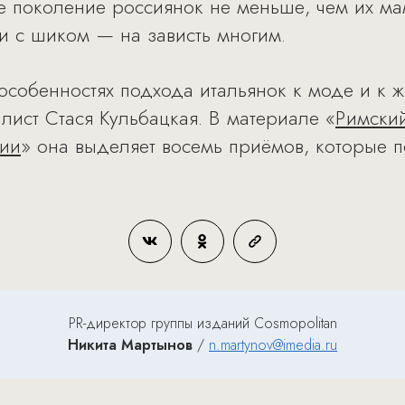
 поколение россиянок не меньше, чем их ма
 и с шиком — на зависть многим.
собенностях подхода итальянок к моде и к 
илист Стася Кульбацкая. В материале «
Римский
сии
» она выделяет восемь приёмов, которые п
PR-директор группы изданий Cosmopolitan
Никита Мартынов
/
n.martynov@imedia.ru