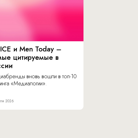
ICE и Men Today –
мые цитируемые в
ссии
иабренды вновь вошли в топ-10
инга «Медиалогии».
ля 2026