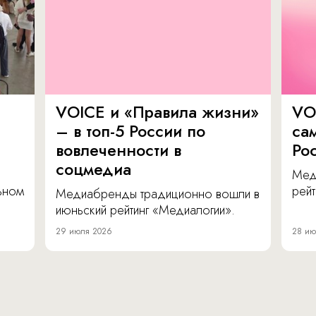
VOICE и «Правила жизни»
VO
– в топ-5 России по
са
вовлеченности в
Ро
соцмедиа
Мед
льном
рейт
Медиабренды традиционно вошли в
июньский рейтинг «Медиалогии».
29 июля 2026
28 ию