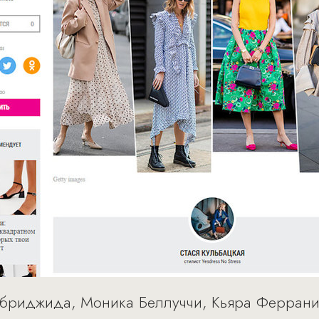
риджида, Моника Беллуччи, Кьяра Феррани 