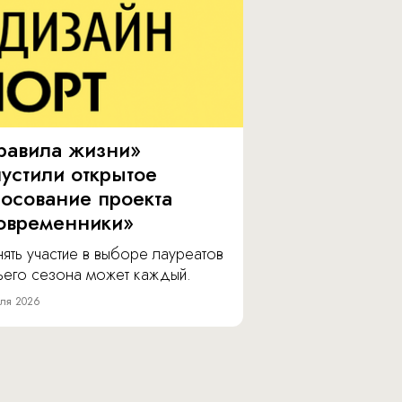
равила жизни»
пустили открытое
лосование проекта
овременники»
ять участие в выборе лауреатов
тьего сезона может каждый.
ля 2026