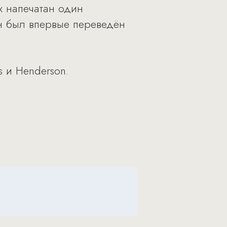
х напечатан один
Он был впервые переведён
s и Henderson.