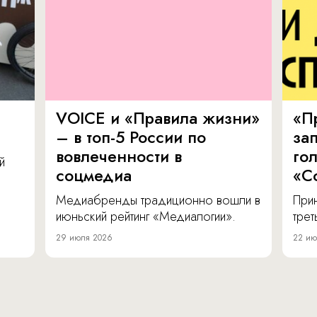
VOICE и «Правила жизни»
«П
– в топ-5 России по
за
вовлеченности в
го
й
соцмедиа
«С
Медиабренды традиционно вошли в
Прин
июньский рейтинг «Медиалогии».
тре
29 июля 2026
22 ию