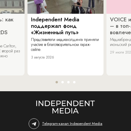
: как
Independent Media
VOICE и
поддержал фонд
– в топ
RDS
«Жизненный путь»
вовлече
Представители медиахолдинга приняли
Медиабренд
участие в благотворительном гараж-
июньский р
 Carlton,
сейле.
 второй раз
29 июля 20
можно
3 августа 2026
Telegram-канал Independent Media