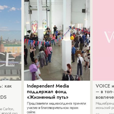
: как
Independent Media
VOICE и
поддержал фонд
– в топ
RDS
«Жизненный путь»
вовлече
Представители медиахолдинга приняли
Медиабренд
участие в благотворительном гараж-
июньский р
 Carlton,
сейле.
 второй раз