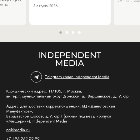
29 июля 20
можно
3 августа 2026
Telegram-канал Independent Media
Юридический адрес: 117105, г. Москва,
вн.тер.г. муниципальный округ Донской, ш. Варшавское, д. 9, стр. 1
Адрес для доставки корреспонденции: БЦ «Даниловская
Мануфактура»,
Варшавское шоссе, д.9, стр.1 (южный подъезд корпуса
«Мещерин»), Independent Media
pr@imedia.ru
+7 495 252-09-99