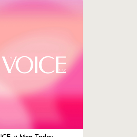
ICE и Men Today –