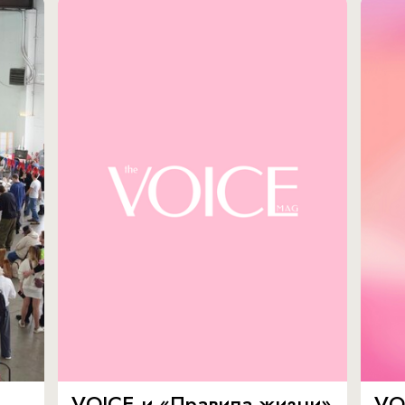
VOICE и «Правила жизни»
VO