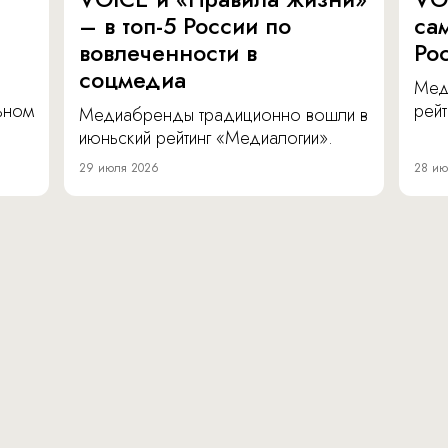
– в топ-5 России по
са
вовлеченности в
Ро
соцмедиа
Мед
льном
рейт
Медиабренды традиционно вошли в
июньский рейтинг «Медиалогии».
29 июля 2026
28 ию