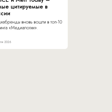
мые цитируемые в
ссии
иабренды вновь вошли в топ-10
инга «Медиалогии».
ля 2026